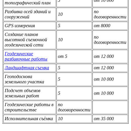
5
от 10 000
топографический план
Разбивка осей зданий и
по
10
сооружений
договоренности
GPS измерения
5
от 8000
Создание планов
по
высотной съемочной
10
договоренности
геодезической сети
Геодезические
от 5
от 12 000
разбивочные работы
Ландшафтная съемка
5
от 12 000
Геоподоснова
5
от 10 000
земельного участка
Подсчет объемов
5
от 10 000
земельных работ
Геодезические работы в
по
строительстве
договоренности
Исполнительная съёмка
10
от 35 000