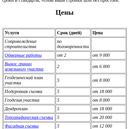
сроки и стандарты, чтобы ваши стройки шли без простоев.
Цены
Услуги
Срок (дней)
Цена
Сопровождение
по
строительства
договоренности
Обмерные работы
от 2
от 9 000
Вынос границ
2
от 6 000
земельного участка
Геодезический план
5
от 8 000
участка
Подеревная съемка
5
от 18 000
Геодезия участка
5
от 8 000
Дендроплан
5
от 18 000
Топографическая съемка
5
от 20 000
Фасадная съемка
5
от 12 000