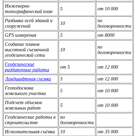
Инженерно
5
от 10 000
топографический план
Разбивка осей зданий и
по
10
сооружений
договоренности
GPS измерения
5
от 8000
Создание планов
по
высотной съемочной
10
договоренности
геодезической сети
Геодезические
от 5
от 12 000
разбивочные работы
Ландшафтная съемка
5
от 12 000
Геоподоснова
5
от 10 000
земельного участка
Подсчет объемов
5
от 10 000
земельных работ
Геодезические работы в
по
строительстве
договоренности
Исполнительная съёмка
10
от 35 000